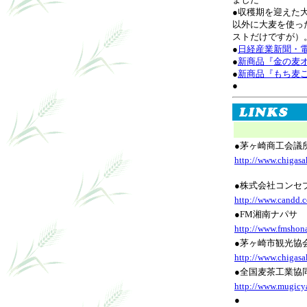
●収穫期を迎えた
以外に大麦を使っ
ストだけですが）
●
日経産業新聞・
●
新商品『金の麦
●
新商品『もち麦
●
●茅ヶ崎商工会議
http://www.chigasak
●株式会社コンセ
http://www.candd.c
●FM湘南ナパサ
http://www.fmshon
●茅ヶ崎市観光協
http://www.chigasa
●全国麦茶工業協
http://www.mugicya
●