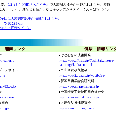
大麦。
6/2（月）NHK『あさイチ』
で大麦畑の様子が中継されました。麦茶
たカレールー、麺なども紹介。ゆるキャラのムギティーくんも登場（イラ
。
電子版に大麦関連記事が掲載されました。
オーツ麦ごはん』
ごはん・押麦タイプ』
湘南リンク
健康・情報リン
所
●はとむぎの技術開発
i-cci.or.jp
http://www.afftis.or.jp/ToshiSakumotsu/
hatomugi/kaihatsu.html
プトデザイン
●富山米麦改良協会
o.jp
http://www2.ocn.ne.jp/~beibaku/
●新潟県農業総合研究所
an783.co.jp
http://www.ari.pref.niigata.jp
会
●全国精麦工業協同組合連合会
ki-kankou.org
http://www.zenbakuren.or.jp/
同組合
●大麦食品推進協議会
.or.jp/
http://www.oh-mugi.com/