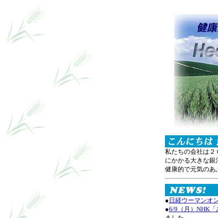
私たちの会社は２
にかかる大きな銀
健康的で元気のあ
●
日経ウーマンオ
●
6/9（月）NHK
ました